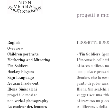
progetti e mo
English
PROGETTI E M
Overview
Children portraits
-
Tin Soldiers
(gen
Mothering and Mirroring
L’inconscio collett
Tin Soldiers
attacco e difesa m
Hockey Players
conquista e prevar
Sign Language
Sembra che la cos
Autism Inside-out
punto di poter ana
Elena Siniscalchi
Elena Siniscalchi, 
progetti e mostre
suggerisce una rifl
non verbal photography
attraverso un gioc
La couleur des femmes
A differenza della