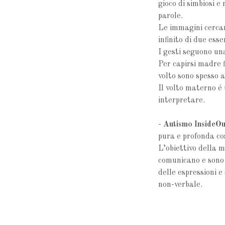
gioco di simbiosi e
parole.
Le immagini cercan
infinito di due ess
I gesti seguono un
Per capirsi madre f
volto sono spesso 
Il volto materno é
interpretare.
-
Autismo InsideOu
pura e profonda co
L’obiettivo della m
comunicano e sono c
delle espressioni e 
non-verbale.