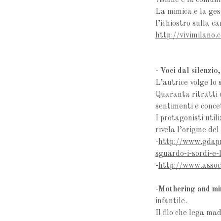
visibile e la comun
La mimica e la ges
l’ichiostro sulla c
http://vivimilano.
-
Voci dal silenzio
L’autrice volge lo 
Quaranta ritratti 
sentimenti e concet
I protagonisti uti
rivela l’origine de
-
http://www.gdapre
sguardo-i-sordi-e-
-
http://www.associ
-
Mothering and mi
infantile.
Il filo che lega mad