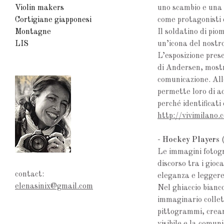
Violin makers
uno scambio e una 
Cortigiane giapponesi
come protagonisti d
Montagne
Il soldatino di pi
LIS
un’icona del nostr
L’esposizione pres
di Andersen, mostr
comunicazione. All
permette loro di ac
perché identificati 
http://vivimilano.c
-
Hockey Players
(
Le immagini fotogra
discorso tra i gioc
contact:
eleganza e leggere
elenasinix@gmail.com
Nel ghiaccio bianc
immaginario collet
pittogrammi, crean