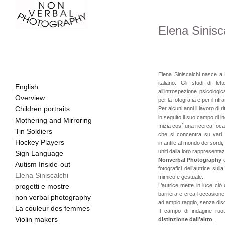
Elena Sinisc
Elena Siniscalchi nasce a
italiano. Gli studi di le
English
all’introspezione psicologi
Overview
per la fotografia e per il ri
Children portraits
Per alcuni anni il lavoro di r
in seguito il suo campo di 
Mothering and Mirroring
Inizia cosí una ricerca focal
Tin Soldiers
che si concentra su vari
Hockey Players
infantile al mondo dei sord
uniti dalla loro rappresenta
Sign Language
Nonverbal Photography
é
Autism Inside-out
fotografici dell’autrice su
Elena Siniscalchi
mimico e gestuale.
progetti e mostre
L’autrice mette in luce ció
barriera e crea l’occasione
non verbal photography
ad ampio raggio, senza dis
La couleur des femmes
Il campo di indagine ruo
Violin makers
distinzione dall’altro
.