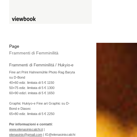
Page
Frammenti di Femminilità
Frammenti di Femminilitá / Hukyio-e
Fine art Print Hahnemühle Photo Rag Baryta
su D-Bond
40×60 ediz. limitata di 5 € 1150
50×75 ediz. limitata di 5 € 1300
60×90 edizl. imitata di 5 € 1650
Graphic Hukiyo-e Fine art Graphic su D-
Bond e Diasec
65×80 ediz. limitata di 5 € 2250
Per informazioni e contatti
:
www.elenasiniscalchi.it
|
elenasinix@gmail.com
| IG@elenasiniscalchi